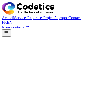
Accueil
Services
Expertises
Projets
A propos
Contact
FR
EN
Nous contacter